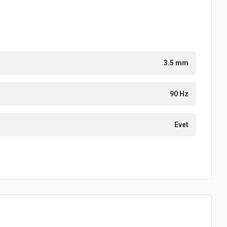
3.5 mm
90 Hz
Evet