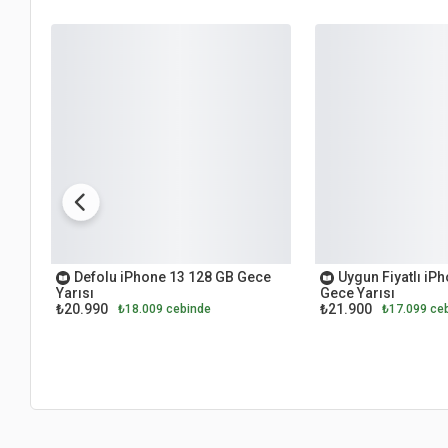
İKİNCİ EL
İKİNCİ EL
Defolu iPhone 13 128 GB Gece
Uygun Fiyatlı iP
Yarısı
Gece Yarısı
₺20.990
₺21.900
₺18.009 cebinde
₺17.099 ce