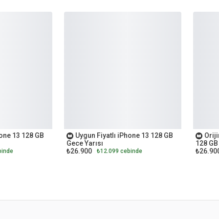
İKİNCİ EL
İKİNCİ
hone 13 128 GB
Uygun Fiyatlı iPhone 13 128 GB
Orij
Gece Yarısı
128 GB
₺26.900
₺26.90
binde
₺12.099 cebinde