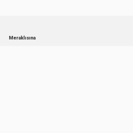
Meraklısına
Kullanım Koşulları
Kişisel Verilerin Korunması
Çerez Politikası
İşlem Rehberi
Komisyon Oranları
Destek