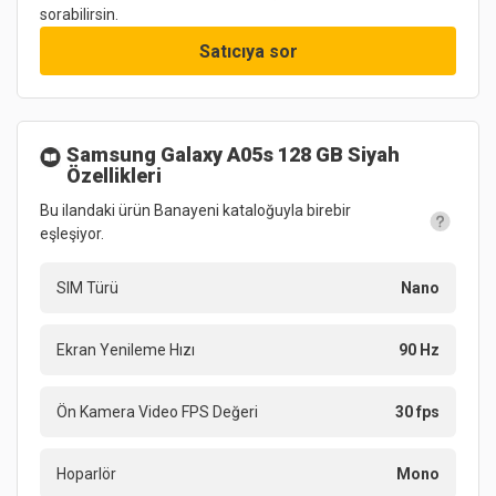
sorabilirsin.
Satıcıya sor
Samsung Galaxy A05s 128 GB Siyah
Özellikleri
Bu ilandaki ürün Banayeni kataloğuyla birebir
eşleşiyor.
SIM Türü
Nano
Ekran Yenileme Hızı
90 Hz
Ön Kamera Video FPS Değeri
30 fps
Hoparlör
Mono