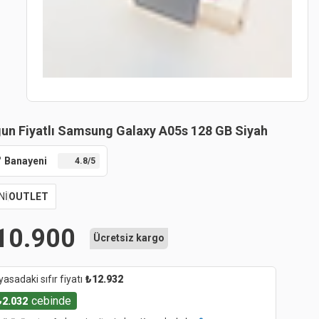
un Fiyatlı Samsung Galaxy A05s 128 GB Siyah
Banayeni
4.8
/5
Nİ
OUTLET
10.900
Ücretsiz kargo
yasadaki sıfır fiyatı
₺
12.932
cebinde
₺
2.032