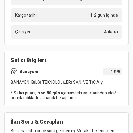
Kargo tarihi
1-2 gün içinde
Çıkış yeri
Ankara
Satıcı Bilgileri
Banayeni
4.8
/5
BANAYENİ BİLGİ TEKNOLOJİLERİ SAN. VE TİC.A.Ş.
* Satıcı puanı,
son 90 gün
içerisindeki satışlarından aldığı
puanlar dikkate alınarak hesaplandı.
İlan Soru & Cevapları
Bu ilana daha önce soru gelmemiş. Merak ettiklerini sen