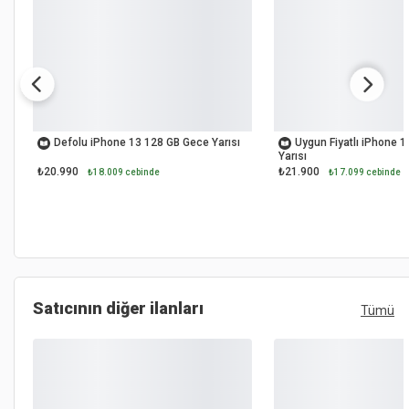
İKİNCİ EL
İKİNCİ EL
Defolu iPhone 13 128 GB Gece Yarısı
Uygun Fiyatlı iPhone 
Yarısı
₺20.990
₺21.900
₺18.009 cebinde
₺17.099 cebinde
Satıcının diğer ilanları
Tümü