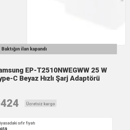
Baktığın ilan kapandı
amsung EP-T2510NWEGWW 25 W
ype-C Beyaz Hızlı Şarj Adaptörü
₺
424
Ücretsiz kargo
iyasadaki sıfır fiyatı
659