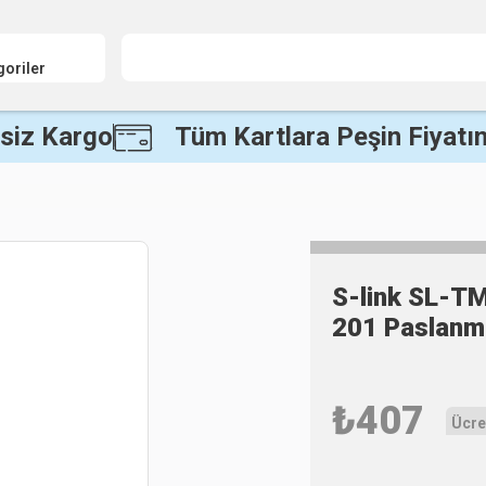
goriler
siz Kargo
Tüm Kartlara Peşin Fiyatın
S-link SL-TM
201 Paslanm
₺
407
Ücre