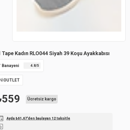
 Tape Kadın RLO044 Siyah 39 Koşu Ayakkabısı
Banayeni
4.8
/5
Nİ
OUTLET
₺
559
Ücretsiz kargo
Ayda ₺61,67'den başlayan 12 taksitle