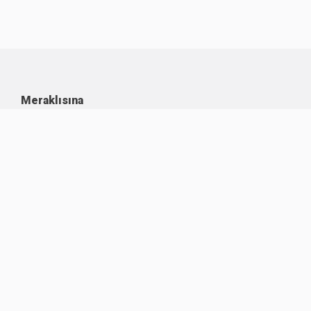
Meraklısına
Kullanım Koşulları
Kişisel Verilerin Korunması
Çerez Politikası
İşlem Rehberi
Komisyon Oranları
Destek