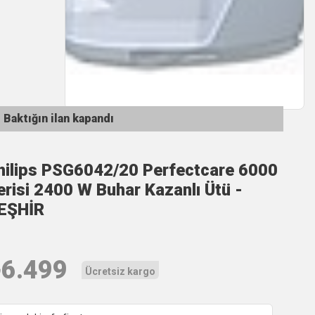
Baktığın ilan kapandı
hilips PSG6042/20 Perfectcare 6000
erisi 2400 W Buhar Kazanlı Ütü -
EŞHİR
₺
6.499
Ücretsiz kargo