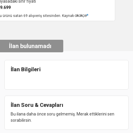
iyasadaki sıfır fiyatı
9.699
u ürünü satan 69 alışveriş sitesinden. Kaynak
İlan bulunamadı
İlan Bilgileri
İlan Soru & Cevapları
Bu ilana daha önce soru gelmemiş. Merak ettiklerini sen
sorabilirsin.