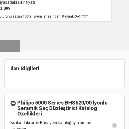
iyasadaki sıfır fiyatı
3.099
u ürünü satan 103 alışveriş sitesinden. Kaynak
İlan Bilgileri
Philips 5000 Series BHS520/00 İyonlu
Seramik Saç Düzleştirici
Katalog
Özellikleri
Bu ilandaki ürün Banayeni kataloğuyla birebir
eşleşiyor.