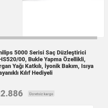
hilips 5000 Serisi Saç Düzleştirici
HS520/00, Bukle Yapma Özellikli,
rgan Yağı Katkılı, İyonik Bakım, Isıya
yanıklı Kılıf Hediyeli
₺
2.886
Ücretsiz kargo