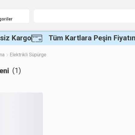
goriler
siz Kargo
Tüm Kartlara Peşin Fiyatın
ma
Elektrikli Süpürge
(
1
)
eni