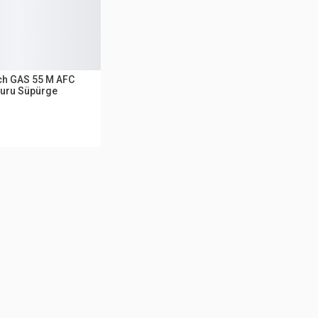
ch GAS 55 M AFC
Kuru Süpürge