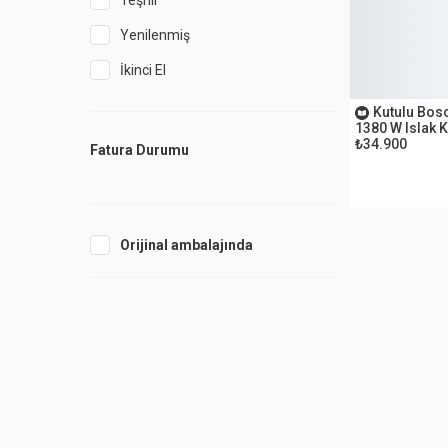
Teşhir
Yenilenmiş
İkinci El
OUTLET
Kutulu Bos
1380 W Islak 
₺34.900
Fatura Durumu
Orijinal ambalajında