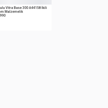
UTLET
ulu Vitra Base 300 A44158 İkili
om Malzemelik
.990