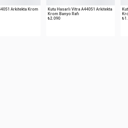
OUTLET
O
A44051 Arkitekta Krom
Kutu Hasarlı Vitra A44051 Arkitekta
Kut
Krom Banyo Rafı
Kr
₺2.090
₺1