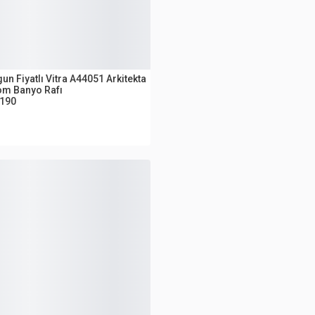
UTLET
un Fiyatlı Vitra A44051 Arkitekta
om Banyo Rafı
.190