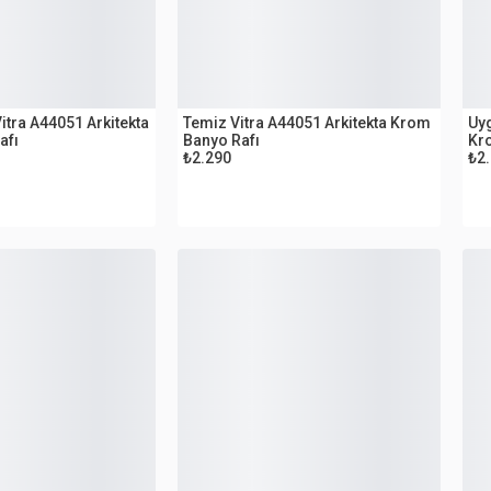
OUTLET
O
Vitra A44051 Arkitekta
Temiz Vitra A44051 Arkitekta Krom
Uyg
afı
Banyo Rafı
Kr
₺2.290
₺2