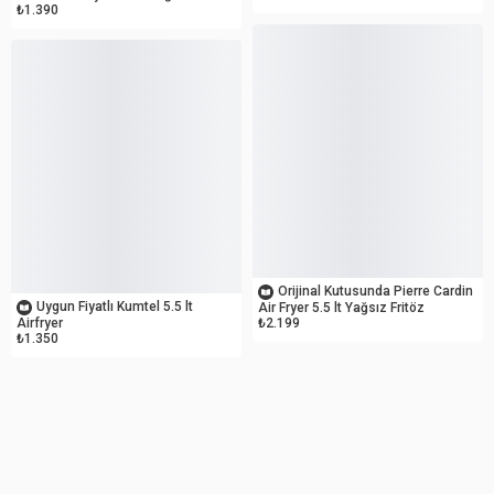
₺1.390
OUTLET
OUTLET
Orijinal Kutusunda Pierre Cardin
Uygun Fiyatlı Kumtel 5.5 lt
Air Fryer 5.5 lt Yağsız Fritöz
Airfryer
₺2.199
₺1.350