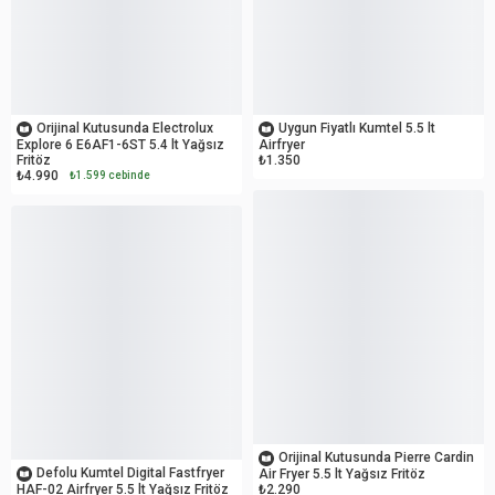
OUTLET
OUTLET
Orijinal Kutusunda Electrolux
Uygun Fiyatlı Kumtel 5.5 lt
Explore 6 E6AF1-6ST 5.4 lt Yağsız
Airfryer
Fritöz
₺1.350
₺4.990
₺1.599 cebinde
OUTLET
OUTLET
Orijinal Kutusunda Pierre Cardin
Defolu Kumtel Digital Fastfryer
Air Fryer 5.5 lt Yağsız Fritöz
HAF-02 Airfryer 5.5 lt Yağsız Fritöz
₺2.290