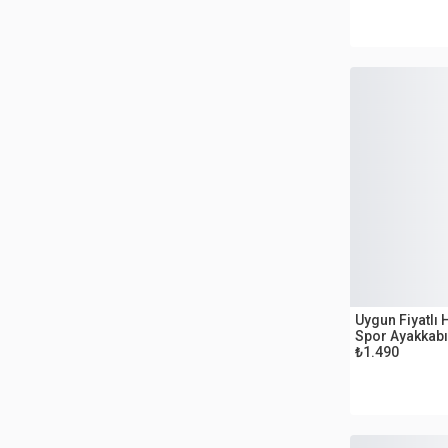
OUTLET
Uygun Fiyatl
Spor Ayakkabı
₺1.490