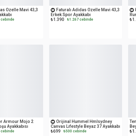
OUTLET
O
as Ozelle Mavi 43,3
Faturalı Adidas Ozelle Mavi 43,3
akkabı
Erkek Spor Ayakkabı
Run
₺1.390
₺1
 cebinde
₺1.267 cebinde
OUTLET
O
r Armour Mojo 2
Orijinal Hummel Hmlsydney
Te
Bey
oşu Ayakkabısı
Canvas Lıfestyle Beyaz 37 Ayakkabı
₺699
₺1
 cebinde
₺500 cebinde