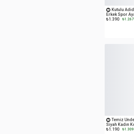
OUTLET
Kutulu Adid
Erkek Spor Ay
₺1.390
₺1.267
OUTLET
Temiz Unde
Siyah Kadın K
₺1.190
₺1.309