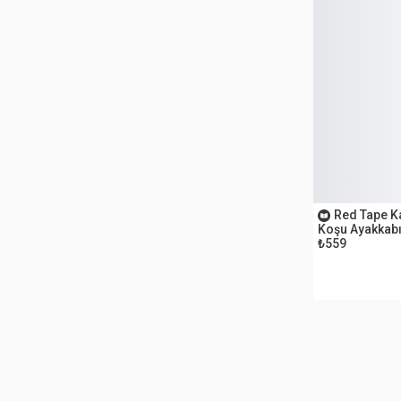
OUTLET
Red Tape K
Koşu Ayakkabı
₺559