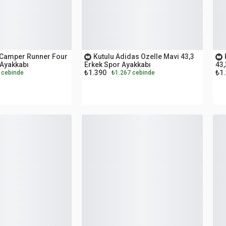
OUTLET
O
Camper Runner Four
Kutulu Adidas Ozelle Mavi 43,3
 Ayakkabı
Erkek Spor Ayakkabı
43,
₺1.390
₺1
 cebinde
₺1.267 cebinde