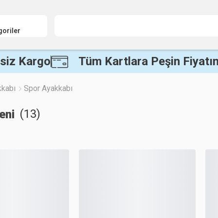
goriler
siz Kargo
Tüm Kartlara Peşin Fiyatın
kkabı
Spor Ayakkabı
(
13
)
eni