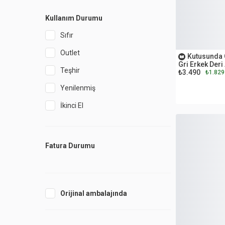
Kullanım Durumu
Sıfır
OUTLET
Outlet
Kutusunda 
Gri Erkek Deri
Teşhir
₺3.490
₺1.829
Yenilenmiş
İkinci El
Fatura Durumu
Orijinal ambalajında