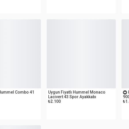
OUTLET
O
ı Hummel Combo 41
Uygun Fiyatlı Hummel Monaco
Lacivert 43 Spor Ayakkabı
90
₺2.100
₺1