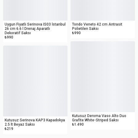
OUTLET
OUTLET
Uygun Fiyatlı Serinova IS03 İstanbul
Tondo Veneto 42 cm Antrasit
26 cm 6.6 l Drenaj Aparatlı
Polietilen Saksı
Dekoratif Saksı
₺990
₺990
OUTLET
OUTLET
Kutusuz Deroma Vaso Alto Duo
Kutusuz Serinova KAP3 Kapadokya
Grafite White-Striped Saksı
2.5 lt Beyaz Saksı
₺1.490
₺219