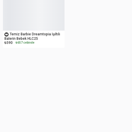
OUTLET
Temiz Barbie Dreamtopia Işıltılı
Balerin Bebek HLC25
₺590
₺657 cebinde