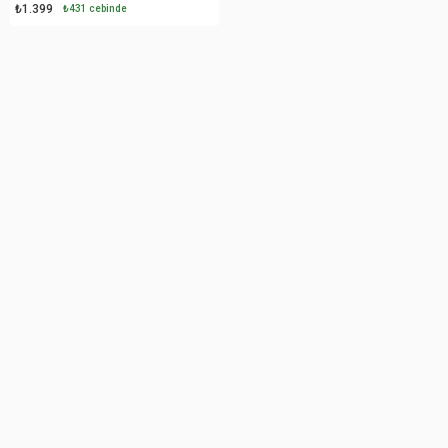
₺1.399
₺431 cebinde