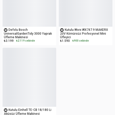
OUTLET
OUTLET
Defolu Bosch
Kutulu Worx WX747.9 MAKERX
UniversalGardenTidy 3000 Yaprak
20V Kömürsüz Profesyonel Mini
Üfleme Makinesi
Üfleyici
₺3.199
₺1.590
₺2.119 cebinde
₺900 cebinde
İKİNCİ EL
Kutulu Einhell TE-CB 18/180 Li
Aküsüz Üfleme Makinesi