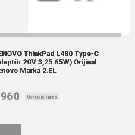
ENOVO ThinkPad L480 Type-C
daptör 20V 3,25 65W) Orijinal
enovo Marka 2.EL
₺
960
Ücretsiz kargo