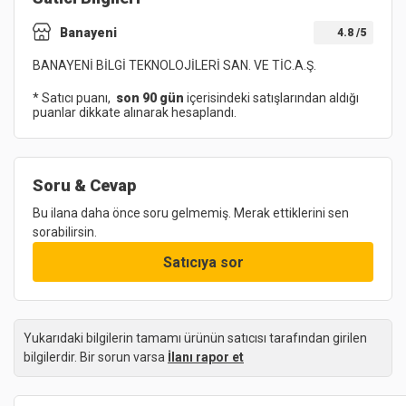
Banayeni
4.8
/5
BANAYENİ BİLGİ TEKNOLOJİLERİ SAN. VE TİC.A.Ş.
* Satıcı puanı,
son 90 gün
içerisindeki satışlarından aldığı
puanlar dikkate alınarak hesaplandı.
Soru & Cevap
Bu ilana daha önce soru gelmemiş. Merak ettiklerini sen
sorabilirsin.
Satıcıya sor
Yukarıdaki bilgilerin tamamı ürünün satıcısı tarafından girilen
bilgilerdir. Bir sorun varsa
İlanı rapor et