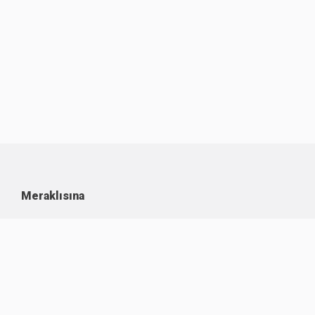
Meraklısına
Kullanım Koşulları
Kişisel Verilerin Korunması
Çerez Politikası