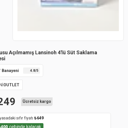
usu Açılmamış Lansinoh 4'lü Süt Saklama
esi
Banayeni
4.8
/5
Nİ
OUTLET
249
Ücretsiz kargo
yasadaki sıfır fiyatı
₺
649
cebinde kalacak
₺
400