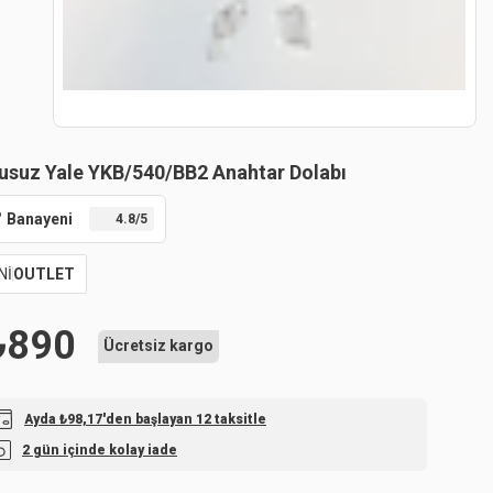
usuz Yale YKB/540/BB2 Anahtar Dolabı
Banayeni
4.8
/5
Nİ
OUTLET
₺
890
Ücretsiz kargo
Ayda ₺98,17'den başlayan 12 taksitle
2 gün içinde kolay iade