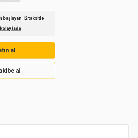
 başlayan 12 taksitle
 kolay iade
tın al
akibe al