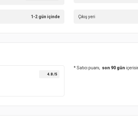
1-2 gün içinde
Çıkış yeri
* Satıcı puanı,
son 90 gün
içeris
4.8
/5