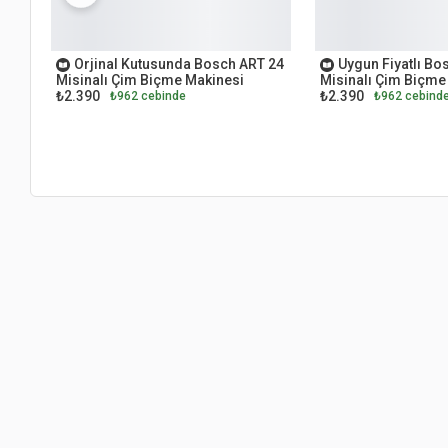
OUTLET
OUTLET
Orjinal Kutusunda Bosch ART 24
Uygun Fiyatlı Bo
Misinalı Çim Biçme Makinesi
Misinalı Çim Biçme
₺2.390
₺2.390
₺962 cebinde
₺962 cebind