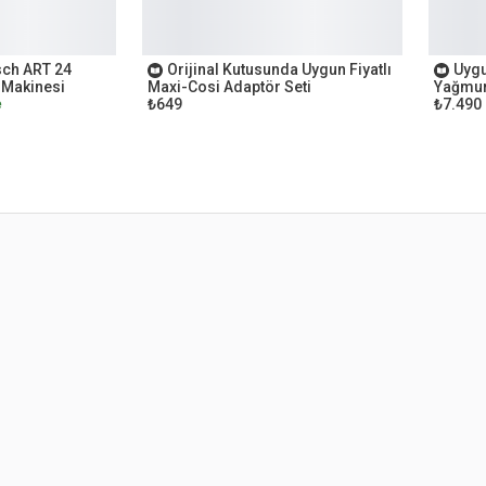
OUTLET
OUTL
sch ART 24
Orijinal Kutusunda Uygun Fiyatlı
Uygu
 Makinesi
Maxi-Cosi Adaptör Seti
Yağmur
₺649
₺7.490
e