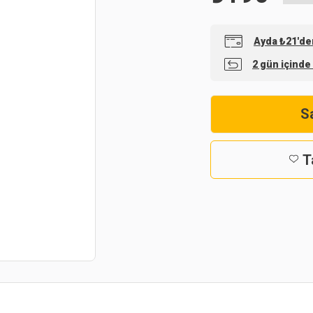
Ayda ₺21'den
2 gün içinde
Sa
T