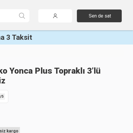
Sen de sat
a 3 Taksit
o Yonca Plus Topraklı 3’lü
iz
8
/5
siz kargo