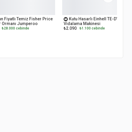
ET
OUTLET
n Fiyatlı Temiz Fisher Price
Kutu Hasarlı Einhell TE-DY 18 Li
 Ormanı Jumperoo
Vidalama Makinesi
₺2.090
₺28.000 cebinde
₺1.100 cebinde