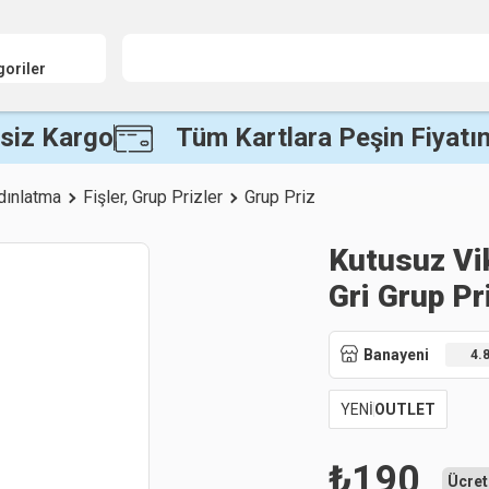
goriler
siz Kargo
Tüm Kartlara Peşin Fiyatın
ydınlatma
Fişler, Grup Prizler
Grup Priz
Kutusuz Vik
Gri Grup Pr
Banayeni
4.
YENİ
OUTLET
₺
190
Ücret