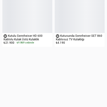
İKİNCİ EL
OUTLET
Kutulu Sennheiser HD 600
Kutusunda Sennheiser SET 860
Kablolu Kulak Üstü Kulaklık
Kablosuz TV Kulaklığı
₺21.900
₺4.190
₺9.869 cebinde