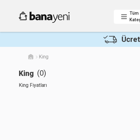
Tüm
Kate
Ücret
King
(
0
)
King
King Fiyatları