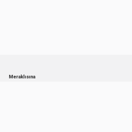
Meraklısına
Kullanım Koşulları
Kişisel Verilerin Korunması
Çerez Politikası
İşlem Rehberi