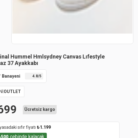
jinal Hummel Hmlsydney Canvas Lıfestyle
az 37 Ayakkabı
Banayeni
4.8
/5
Nİ
OUTLET
699
Ücretsiz kargo
yasadaki sıfır fiyatı
₺
1.199
cebinde kalacak
₺
500