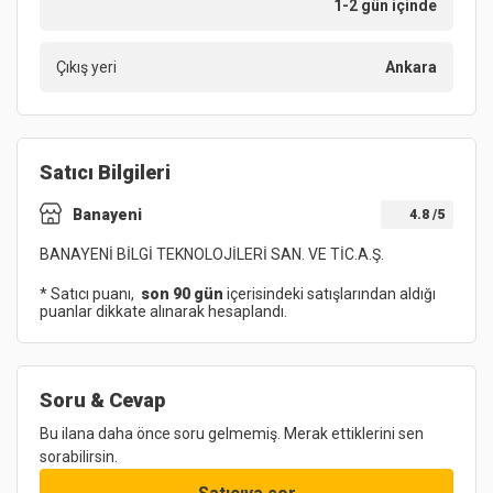
1-2 gün içinde
Çıkış yeri
Ankara
Satıcı Bilgileri
Banayeni
4.8
/5
BANAYENİ BİLGİ TEKNOLOJİLERİ SAN. VE TİC.A.Ş.
* Satıcı puanı,
son 90 gün
içerisindeki satışlarından aldığı
puanlar dikkate alınarak hesaplandı.
Soru & Cevap
Bu ilana daha önce soru gelmemiş. Merak ettiklerini sen
sorabilirsin.