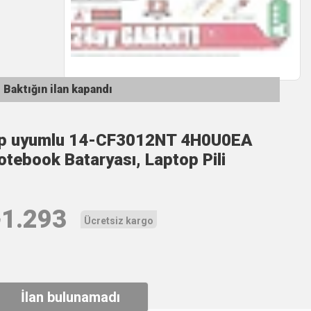
Baktığın ilan kapandı
p uyumlu 14-CF3012NT 4H0U0EA
otebook Bataryası, Laptop Pili
₺
1.293
Ücretsiz kargo
İlan bulunamadı