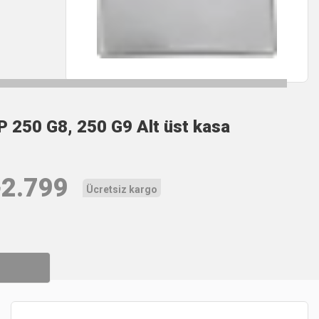
P 250 G8, 250 G9 Alt üst kasa
₺
2.799
Ücretsiz kargo