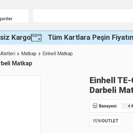
goriler
siz Kargo
Tüm Kartlara Peşin Fiyatın
 Aletleri
Matkap
Einhell Matkap
rbeli Matkap
Einhell TE-
Darbeli Ma
Banayeni
4.
YENİ
OUTLET