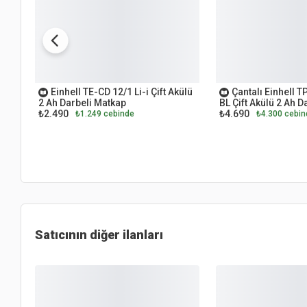
OUTLET
OUTLET
Einhell TE-CD 12/1 Li-i Çift Akülü
Çantalı Einhell T
2 Ah Darbeli Matkap
BL Çift Akülü 2 Ah D
₺2.490
₺4.690
₺1.249 cebinde
₺4.300 cebin
Satıcının diğer ilanları