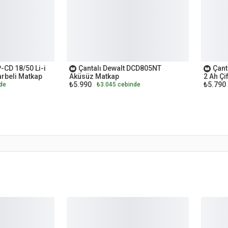
OUTLET
OUTL
P-CD 18/50 Li-i
Çantalı Dewalt DCD805NT
Çant
arbeli Matkap
Aküsüz Matkap
2 Ah Çi
₺5.990
₺5.790
de
₺3.045 cebinde