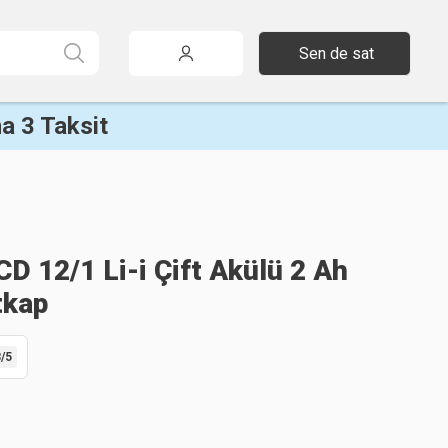
Sen de sat
a 3 Taksit
CD 12/1 Li-i Çift Akülü 2 Ah
tkap
8
/5