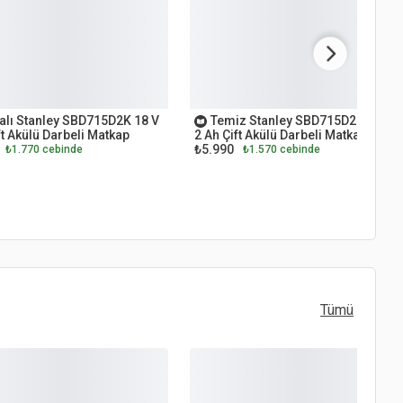
ET
OUTLET
alı Stanley SBD715D2K 18 V
Temiz Stanley SBD715D2K 18 V
ft Akülü Darbeli Matkap
2 Ah Çift Akülü Darbeli Matkap
₺5.990
₺1.770 cebinde
₺1.570 cebinde
Tümü