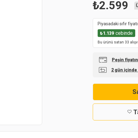
₺
2.599
Piyasadaki sıfır fiyatı
cebinde
₺
1.139
Bu ürünü satan 33 alışv
Peşin fiyatın
2 gün içinde
Sa
T