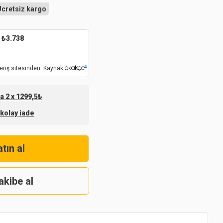
Ücretsiz kargo
₺
3.738
eriş sitesinden. Kaynak
a 2 x 1299,5₺
 kolay iade
tın al
akibe al