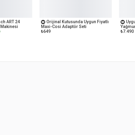
OUTLET
OUTL
sch ART 24
Orijinal Kutusunda Uygun Fiyatlı
Uygu
 Makinesi
Maxi-Cosi Adaptör Seti
Yağmur
₺649
₺7.490
e