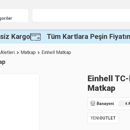
goriler
siz Kargo
Tüm Kartlara Peşin Fiyatın
 Aletleri
Matkap
Einhell Matkap
ap
Einhell TC-
Matkap
Banayeni
4.
YENİ
OUTLET