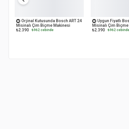
OUTLET
OUTLET
Orjinal Kutusunda Bosch ART 24
Uygun Fiyatlı Bo
Misinalı Çim Biçme Makinesi
Misinalı Çim Biçme
₺2.390
₺2.390
₺962 cebinde
₺962 cebind