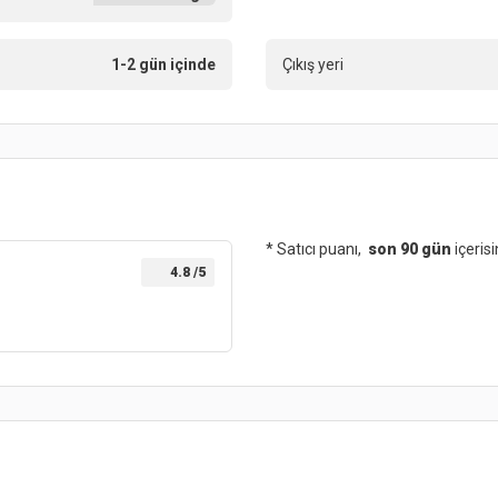
1-2 gün içinde
Çıkış yeri
* Satıcı puanı,
son 90 gün
içeris
4.8
/5