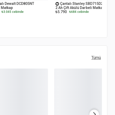
alı Dewalt DCD805NT
Çantalı Stanley SBD715D2K 18 V
 Matkap
2 Ah Çift Akülü Darbeli Matkap
₺5.790
₺3.045 cebinde
₺684 cebinde
Tümü