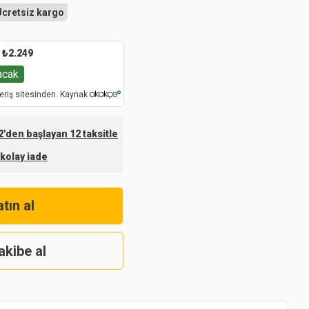
Ücretsiz kargo
₺
2.249
acak
eriş sitesinden. Kaynak
'den başlayan 12 taksitle
 kolay iade
tın al
akibe al