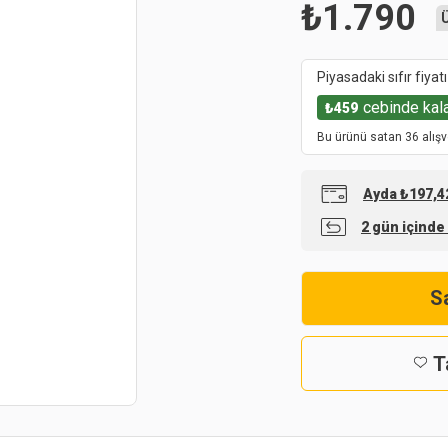
₺
1.790
Piyasadaki sıfır fiyatı
cebinde kal
₺
459
Bu ürünü satan 36 alışv
Ayda ₺197,42
2 gün içinde
Sa
T