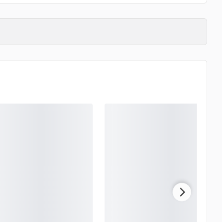
ET
OUTLET