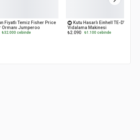
ET
OUTLET
n Fiyatlı Temiz Fisher Price
Kutu Hasarlı Einhell TE-DY 18 Li
 Ormanı Jumperoo
Vidalama Makinesi
₺2.090
₺32.000 cebinde
₺1.100 cebinde