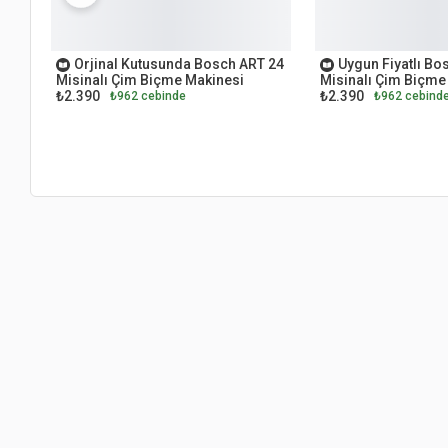
OUTLET
OUTLET
Orjinal Kutusunda Bosch ART 24
Uygun Fiyatlı Bo
Misinalı Çim Biçme Makinesi
Misinalı Çim Biçme
₺2.390
₺2.390
₺962 cebinde
₺962 cebind