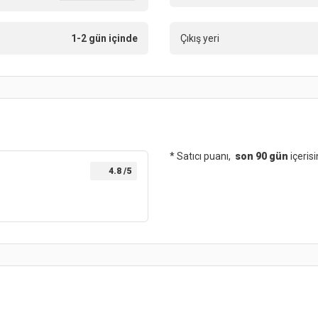
1-2 gün içinde
Çıkış yeri
* Satıcı puanı,
son 90 gün
içeris
4.8
/5