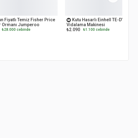
ET
OUTLET
n Fiyatlı Temiz Fisher Price
Kutu Hasarlı Einhell TE-DY 18 Li
 Ormanı Jumperoo
Vidalama Makinesi
₺2.090
₺28.000 cebinde
₺1.100 cebinde