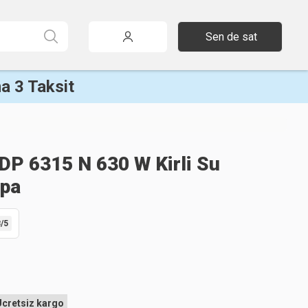
Sen de sat
a 3 Taksit
DP 6315 N 630 W Kirli Su
mpa
8
/5
Ücretsiz kargo