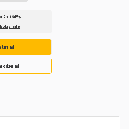
na 2 x 1645₺
 kolay iade
tın al
akibe al