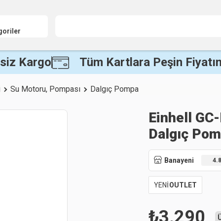
goriler
siz Kargo
Tüm Kartlara Peşin Fiyatın
i
Su Motoru, Pompası
Dalgıç Pompa
Einhell GC-
Dalgıç Po
Banayeni
4.
YENİ
OUTLET
₺
3.290