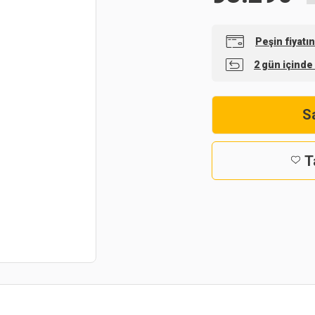
Peşin fiyatı
2 gün içinde
Sa
T