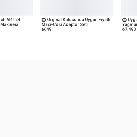
OUTLET
OUTL
sch ART 24
Orijinal Kutusunda Uygun Fiyatlı
Uygu
 Makinesi
Maxi-Cosi Adaptör Seti
Yağmur
₺649
₺7.490
e