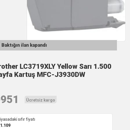
Baktığın ilan kapandı
rother LC3719XLY Yellow Sarı 1.500
ayfa Kartuş MFC-J3930DW
₺
951
Ücretsiz kargo
iyasadaki sıfır fiyatı
1.109