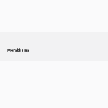
Meraklısına
Kullanım Koşulları
Kişisel Verilerin Korunması
Çerez Politikası
İşlem Rehberi
Komisyon Oranları