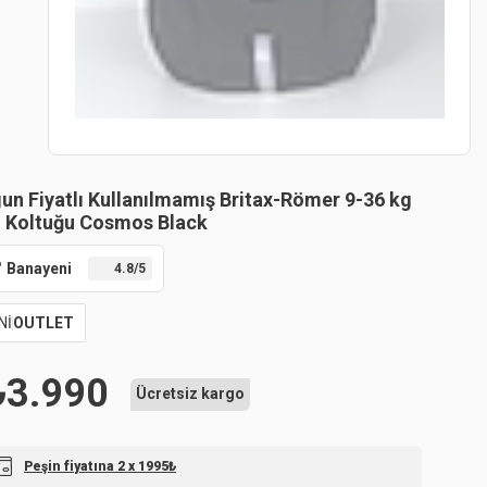
un Fiyatlı Kullanılmamış Britax-Römer 9-36 kg
 Koltuğu Cosmos Black
Banayeni
4.8
/5
Nİ
OUTLET
₺
3.990
Ücretsiz kargo
Peşin fiyatına 2 x 1995₺