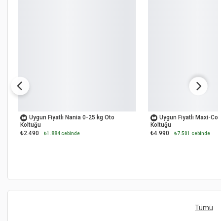
İKİNCİ EL
OUTLET
Uygun Fiyatlı Nania 0-25 kg Oto
Uygun Fiyatlı Maxi-Cos
Koltuğu
Koltuğu
₺2.490
₺4.990
₺1.884 cebinde
₺7.501 cebinde
Tümü