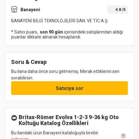
Banayeni
4.8
/5
BANAYENİ BİLGİ TEKNOLOJİLERİ SAN. VE TİC.A.Ş.
* Satıcı puanı,
son 90 gün
içerisindeki satışlarından aldığı
puanlar dikkate alınarak hesaplandı.
Soru & Cevap
Bu ilana daha önce soru gelmemiş. Merak ettiklerini sen
sorabilirsin.
Satıcıya sor
Britax-Römer Evolva 1-2-3 9-36 kg Oto
Koltuğu
Katalog Özellikleri
Bu ilandaki ürün Banayeni kataloğuyla birebir