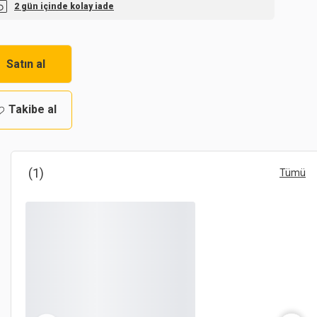
2 gün içinde kolay iade
Satın al
Takibe al
(1)
Tümü