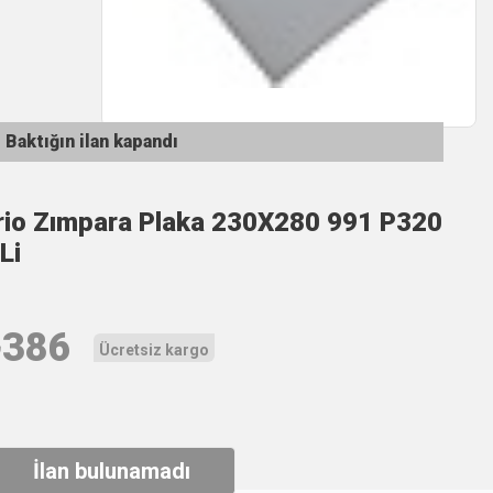
Baktığın ilan kapandı
rio Zımpara Plaka 230X280 991 P320
Li
₺
386
Ücretsiz kargo
İlan bulunamadı