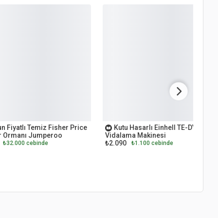
ET
OUTLET
n Fiyatlı Temiz Fisher Price
Kutu Hasarlı Einhell TE-DY 18 Li
 Ormanı Jumperoo
Vidalama Makinesi
₺2.090
₺32.000 cebinde
₺1.100 cebinde