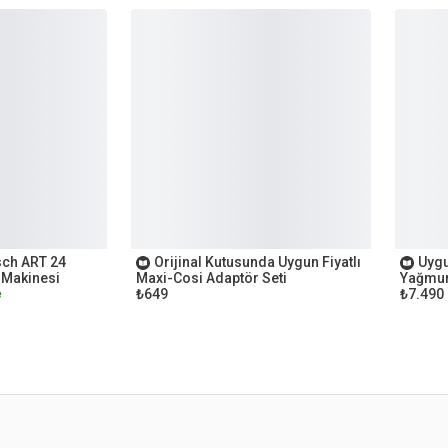
OUTLET
OUTL
sch ART 24
Orijinal Kutusunda Uygun Fiyatlı
Uygu
 Makinesi
Maxi-Cosi Adaptör Seti
Yağmur
₺649
₺7.490
e