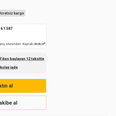
Ücretsiz kargo
₺
1.587
eriş sitesinden. Kaynak
'den başlayan 12 taksitle
 kolay iade
tın al
akibe al