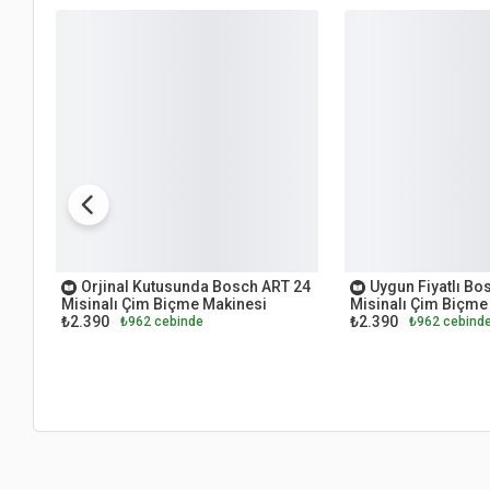
OUTLET
OUTLET
Orjinal Kutusunda Bosch ART 24
Uygun Fiyatlı Bo
Misinalı Çim Biçme Makinesi
Misinalı Çim Biçme
₺2.390
₺2.390
₺962 cebinde
₺962 cebind