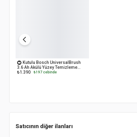
OUTLET
Kutulu Bosch UniversalBrush
3.6 Ah Akülü Yüzey Temizleme
₺1.390
Makinesi
₺197 cebinde
Satıcının diğer ilanları