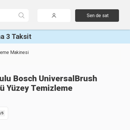
Sen de sat
a 3 Taksit
leme Makinesi
utulu Bosch UniversalBrush
lü Yüzey Temizleme
8
/5