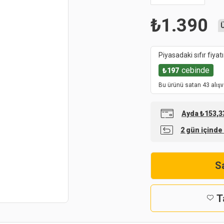
₺
1.390
Piyasadaki sıfır fiyatı
cebinde
₺
197
Bu ürünü satan 43 alışv
Ayda ₺153,33
2 gün içinde
Sa
T