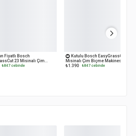
ET
OUTLET
n Fiyatlı Bosch
Kutulu Bosch EasyGrassCut 23
assCut 23 Misinalı Çim
Misinalı Çim Biçme Makinesi
₺1.390
Makinesi
₺847 cebinde
₺847 cebinde