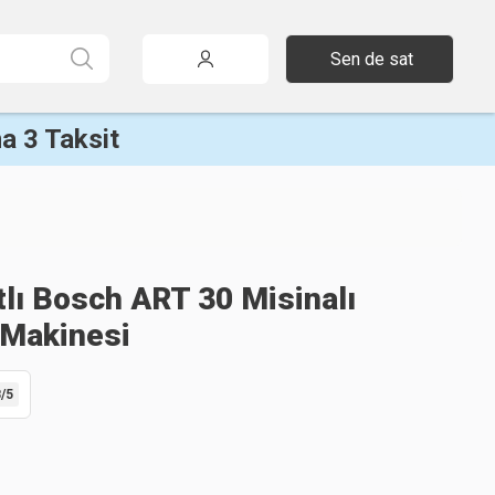
Sen de sat
a 3 Taksit
tlı Bosch ART 30 Misinalı
 Makinesi
8
/5