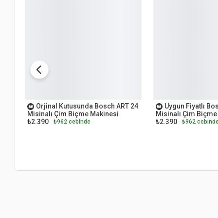
OUTLET
OUTLET
Orjinal Kutusunda Bosch ART 24
Uygun Fiyatlı Bo
Misinalı Çim Biçme Makinesi
Misinalı Çim Biçme
₺2.390
₺2.390
₺962 cebinde
₺962 cebind