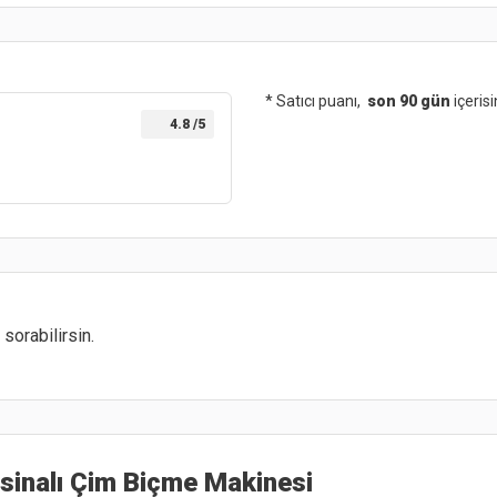
* Satıcı puanı,
son 90 gün
içeris
4.8
/5
sorabilirsin.
sinalı Çim Biçme Makinesi