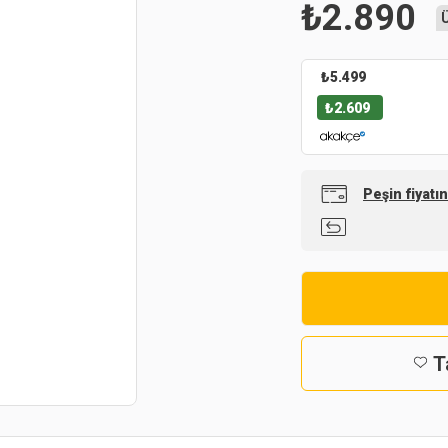
₺
2.890
₺
5.499
₺
2.609
Peşin fiyatı
T