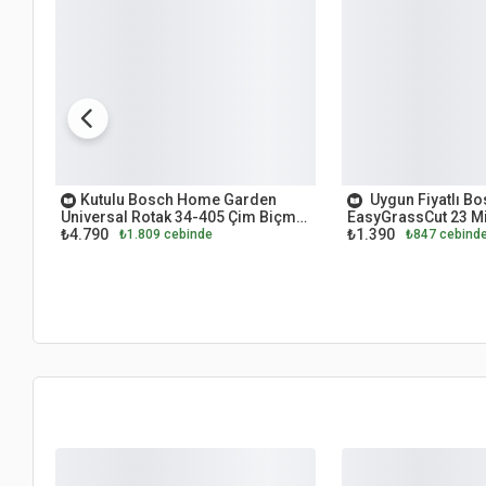
OUTLET
OUTLET
Kutulu Bosch Home Garden
Uygun Fiyatlı B
Universal Rotak 34-405 Çim Biçme
EasyGrassCut 23 Mi
₺4.790
₺1.390
Makinesi
Biçme Makinesi
₺1.809 cebinde
₺847 cebind