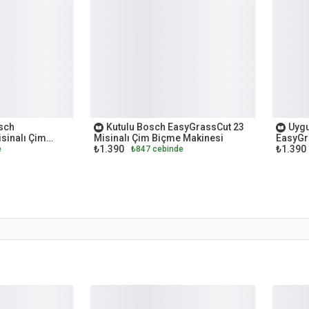
OUTLET
OUTL
osch
Kutulu Bosch EasyGrassCut 23
Uygu
sinalı Çim
Misinalı Çim Biçme Makinesi
EasyGr
₺1.390
₺1.390
Biçme 
e
₺847 cebinde