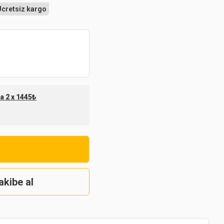
Ücretsiz kargo
na 2 x 1445₺
akibe al