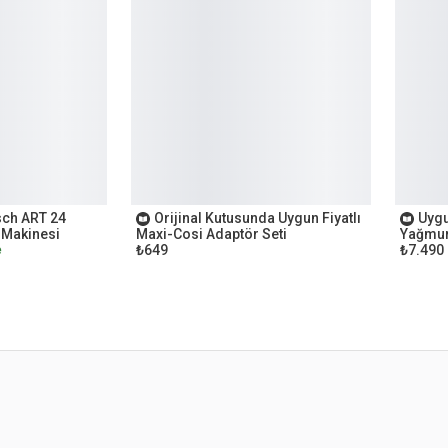
OUTLET
OUTL
sch ART 24
Orijinal Kutusunda Uygun Fiyatlı
Uygu
 Makinesi
Maxi-Cosi Adaptör Seti
Yağmur
₺649
₺7.490
e