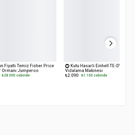
ET
OUTLET
n Fiyatlı Temiz Fisher Price
Kutu Hasarlı Einhell TE-DY 18 Li
 Ormanı Jumperoo
Vidalama Makinesi
₺2.090
₺28.000 cebinde
₺1.100 cebinde