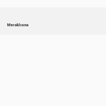
Meraklısına
Kullanım Koşulları
Kişisel Verilerin Korunması
Çerez Politikası
İşlem Rehberi
Komisyon Oranları
Destek