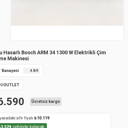
u Hasarlı Bosch ARM 34 1300 W Elektrikli Çim
me Makinesi
Banayeni
4.8
/5
Nİ
OUTLET
6.590
Ücretsiz kargo
yasadaki sıfır fiyatı
₺
10.119
cebinde kalacak
₺
3.529