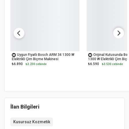
OUTLET
OUTLET
Uygun Fiyatlı Bosch ARM 34 1300 W
Orijinal Kutusunda B
Elektrikli Çim Biçme Makinesi
1300 W Elektrikli Çim Bi
₺6.890
₺6.590
₺3.230 cebinde
₺3.530 cebinde
İlan Bilgileri
Kusursuz Kozmetik