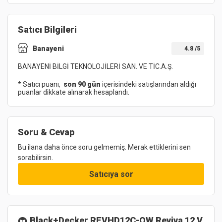
Satıcı Bilgileri
Banayeni
4.8
/5
BANAYENİ BİLGİ TEKNOLOJİLERİ SAN. VE TİC.A.Ş.
* Satıcı puanı,
son 90 gün
içerisindeki satışlarından aldığı
puanlar dikkate alınarak hesaplandı.
Soru & Cevap
Bu ilana daha önce soru gelmemiş. Merak ettiklerini sen
sorabilirsin.
Satıcıya sor
Black+Decker REVHD12C-QW Reviva 12 V