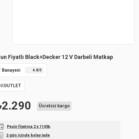
un Fiyatlı Black+Decker 12 V Darbeli Matkap
Banayeni
4.8
/5
Nİ
OUTLET
₺
2.290
Ücretsiz kargo
Peşin fiyatına 2 x 1145₺
2 gün içinde kolay iade