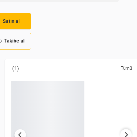
Satın al
Takibe al
(1)
Tümü