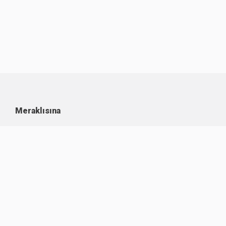
Meraklısına
Kullanım Koşulları
Kişisel Verilerin Korunması
Çerez Politikası
İşlem Rehberi
Komisyon Oranları