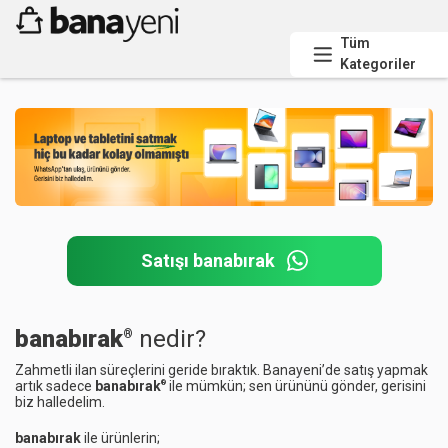
Ücretsiz Kargo
Tüm Kartlara Peşin Fiyatına 3 Taksit
Tüm
Kategoriler
Satışı banabırak
banabırak
nedir?
®
Zahmetli ilan süreçlerini geride bıraktık. Banayeni’de satış yapmak
artık sadece
banabırak
ile mümkün; sen ürününü gönder, gerisini
®
biz halledelim.
banabırak
ile ürünlerin;