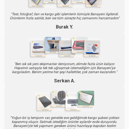
"Test, fotoğraf, ilan ve kargo gibi işlemlerin tümüyle Banayeni ilgilendi.
Ürünlerim hızla satıldı, ben ise tüm süreçte hiç zamanımı harcamadım"
Burak Y.
"Ben sık sık yeni ekipmanlar deniyorum, elimde fazla ürün kalıyor.
Hepsinin satışıyla tek tek uğraşmak istemediğim için Banayeni'ye
kargoladım. Benim yerime her şeyi hallettiler, çok zaman kazandım."
Serkan A.
"Yoğun bir iş tempom var, genelde eve geldiğimde kargo şubesi çoktan
kapanmış oluyor. Satmak istediğim ürünler aylardır evde duruyordu.
Banayeni'yle tek yapmam gereken ürünü hazırlayıp kapıdan teslim