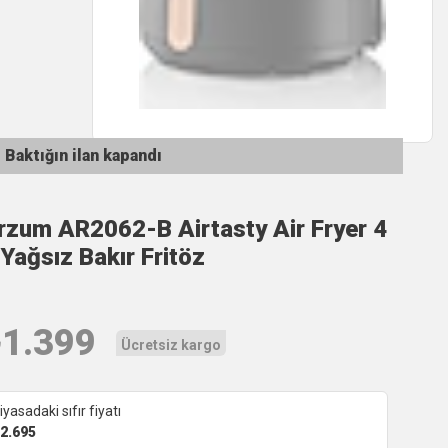
Baktığın ilan kapandı
rzum AR2062-B Airtasty Air Fryer 4
t Yağsız Bakır Fritöz
₺
1.399
Ücretsiz kargo
iyasadaki sıfır fiyatı
2.695