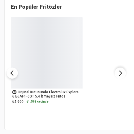
En Popüler
Fritözler
OUTLET
Orijinal Kutusunda Electrolux Explore
6 E6AF1-6ST 5.4 lt Yağsız Fritöz
₺4.990
₺1.599 cebinde