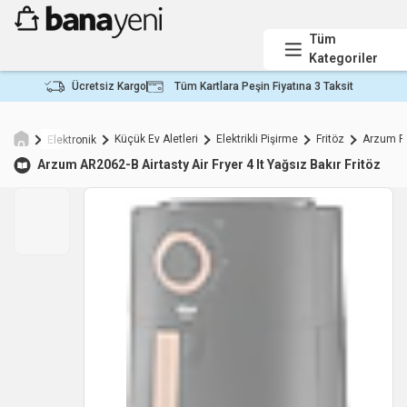
Tüm
Kategoriler
Ücretsiz Kargo
Tüm Kartlara Peşin Fiyatına 3 Taksit
Küçük Ev Aletleri
Elektrikli Pişirme
Fritöz
Arzum Fr
Elektronik
Arzum
AR2062-B Airtasty Air Fryer 4 lt Yağsız Bakır Fritöz