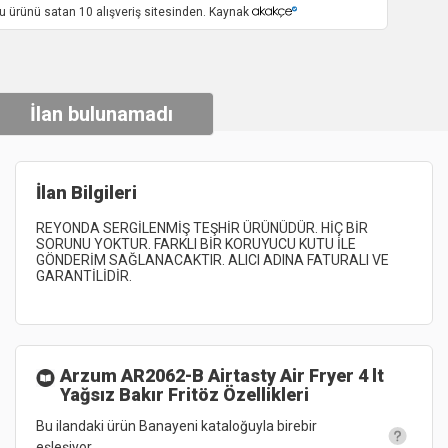
u ürünü satan 10 alışveriş sitesinden. Kaynak
İlan bulunamadı
İlan Bilgileri
REYONDA 
SERGİLENMİŞ 
TEŞHİR 
ÜRÜNÜDÜR. 
HİÇ 
BİR 
SORUNU 
YOKTUR. 
FARKLI 
BİR 
KORUYUCU 
KUTU 
İLE 
GÖNDERİM 
SAĞLANACAKTIR. 
ALICI 
ADINA 
FATURALI 
VE 
GARANTİLİDİR. 
Arzum AR2062-B Airtasty Air Fryer 4 lt
Yağsız Bakır Fritöz
Özellikleri
Bu ilandaki ürün Banayeni kataloğuyla birebir
eşleşiyor.