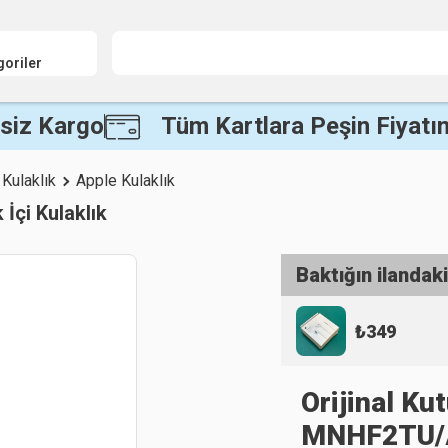
goriler
siz Kargo
Tüm Kartlara Peşin Fiyatın
Kulaklık
Apple Kulaklık
İçi Kulaklık
Baktığın ilandaki
₺
349
Orijinal K
MNHF2TU/A 