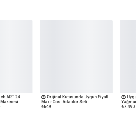
OUTLET
OUTL
sch ART 24
Orijinal Kutusunda Uygun Fiyatlı
Uygu
 Makinesi
Maxi-Cosi Adaptör Seti
Yağmur
₺649
₺7.490
e