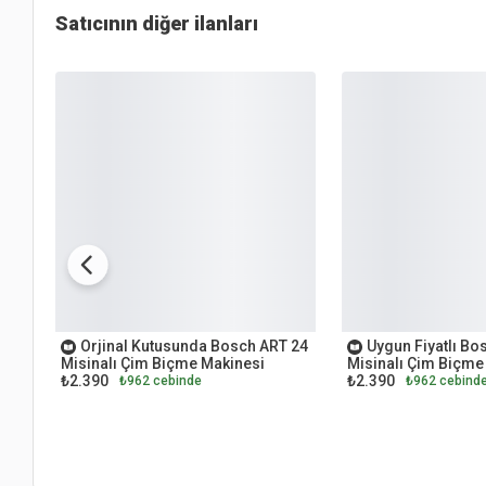
Satıcının diğer ilanları
OUTLET
OUTLET
Orjinal Kutusunda Bosch ART 24
Uygun Fiyatlı Bo
Misinalı Çim Biçme Makinesi
Misinalı Çim Biçme
₺2.390
₺2.390
₺962 cebinde
₺962 cebind