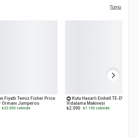
Tümü
ET
OUTLET
n Fiyatlı Temiz Fisher Price
Kutu Hasarlı Einhell TE-DY 18 Li
 Ormanı Jumperoo
Vidalama Makinesi
₺2.090
₺32.000 cebinde
₺1.100 cebinde