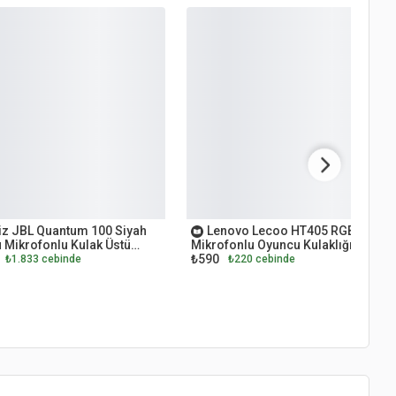
ET
OUTLET
z JBL Quantum 100 Siyah
Lenovo Lecoo HT405 RGB
 Mikrofonlu Kulak Üstü
Mikrofonlu Oyuncu Kulaklığı
₺590
Kulaklığı
₺1.833 cebinde
₺220 cebinde