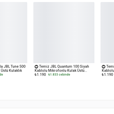
OUTLET
OUTL
da JBL Tune 500
Temiz JBL Quantum 100 Siyah
Temi
 Üstü Kulaklık
Kablolu Mikrofonlu Kulak Üstü
Kablolu
₺1.190
₺1.190
Oyuncu Kulaklığı
Oyuncu 
de
₺1.833 cebinde