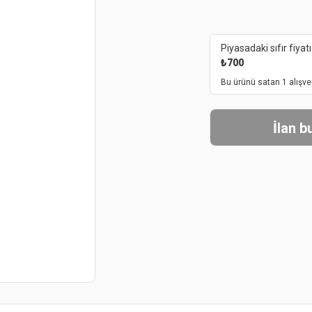
Piyasadaki sıfır fiyatı
₺
700
Bu ürünü satan 1 alışve
İlan 