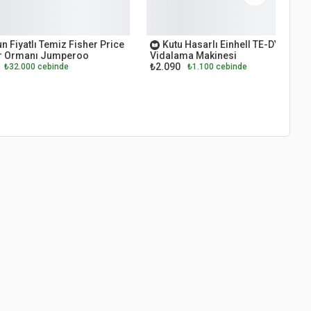
ET
OUTLET
n Fiyatlı Temiz Fisher Price
Kutu Hasarlı Einhell TE-DY 18 Li
 Ormanı Jumperoo
Vidalama Makinesi
₺2.090
₺32.000 cebinde
₺1.100 cebinde