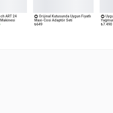
OUTLET
OUTL
sch ART 24
Orijinal Kutusunda Uygun Fiyatlı
Uygu
 Makinesi
Maxi-Cosi Adaptör Seti
Yağmur
₺649
₺7.490
e