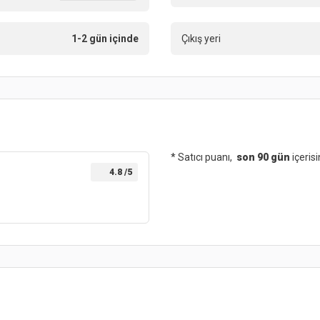
1-2 gün içinde
Çıkış yeri
* Satıcı puanı,
son 90 gün
içeris
4.8
/5