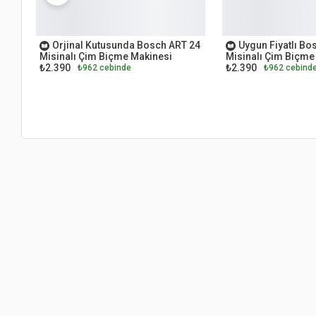
OUTLET
OUTLET
Orjinal Kutusunda Bosch ART 24
Uygun Fiyatlı Bo
Misinalı Çim Biçme Makinesi
Misinalı Çim Biçme
₺2.390
₺2.390
₺962 cebinde
₺962 cebind