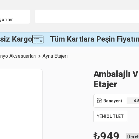
goriler
siz Kargo
Tüm Kartlara Peşin Fiyatın
nyo Aksesuarları
Ayna Etajeri
Ambalajlı 
Etajer
Banayeni
4.
YENİ
OUTLET
₺
949
Ücret