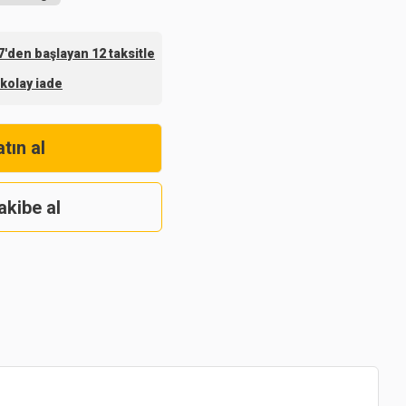
'den başlayan 12 taksitle
 kolay iade
tın al
akibe al