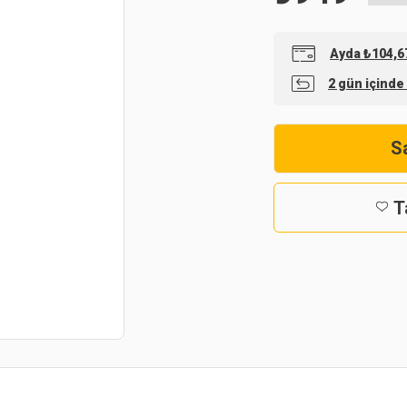
Ayda ₺104,67
2 gün içinde
Sa
T