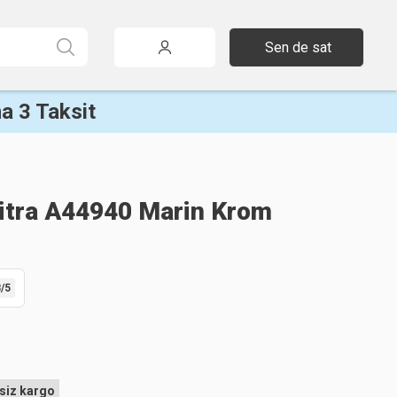
Sen de sat
a 3 Taksit
Vitra A44940 Marin Krom
8
/5
siz kargo